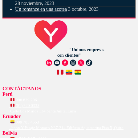
28 noviembre, 2023
Un romance en una azotea
3 octubre, 2023
"Unimos empresas
con clientes"
CONTÁCTANOS
Perú
908 829 206
(01) 720 6333
Calle Los Mirlos 134 Santa Anita, Lima
Ecuador
099 785 4553
Japón Y Pasaje Mónaco N37-214 Edificio Aquamarina Piso 5, Quito
Bolivia