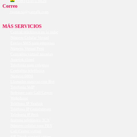
(+591) 5 071 0029
Correo
contacto@yautalk.com
MÁS SERVICIOS
Central telefónica en la nube
Número Celular Virtual
Envíos SMS para empresas
Número Virtual Perú
Centralita virtual notarías
Asterisk cloud
Telefonía para colegios
Centralita telefónica
Número 0800
Llamadas masivas con Bot
Telefonía VoIP
Software para Call Center
Webphone
Teléfono IP Yealink
Teléfono IP Grandstream
Telefonía IP Perú
Sistema telefónico 3CX
Número celular para PBX
Call Center virtual
SIP Trunk contact center