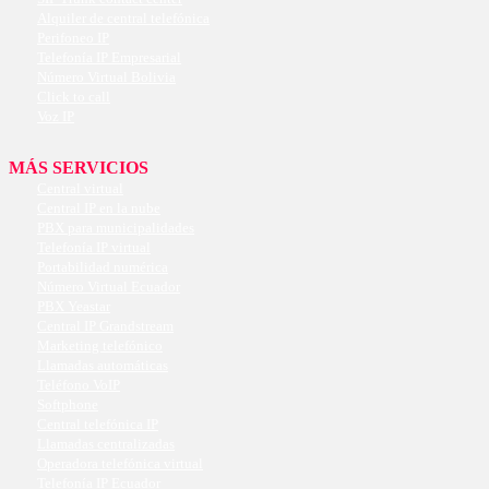
Alquiler de central telefónica
Perifoneo IP
Telefonía IP Empresarial
Número Virtual Bolivia
Click to call
Voz IP
MÁS SERVICIOS
Central virtual
Central IP en la nube
PBX para municipalidades
Telefonía IP virtual
Portabilidad numérica
Número Virtual Ecuador
PBX Yeastar
Central IP Grandstream
Marketing telefónico
Llamadas automáticas
Teléfono VoIP
Softphone
Central telefónica IP
Llamadas centralizadas
Operadora telefónica virtual
Telefonía IP Ecuador