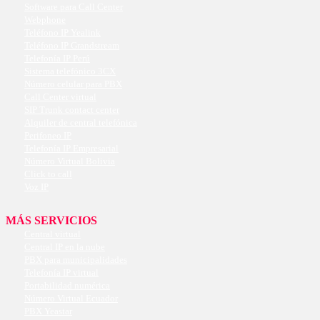
Software para Call Center
Webphone
Teléfono IP Yealink
Teléfono IP Grandstream
Telefonía IP Perú
Sistema telefónico 3CX
Número celular para PBX
Call Center virtual
SIP Trunk contact center
Alquiler de central telefónica
Perifoneo IP
Telefonía IP Empresarial
Número Virtual Bolivia
Click to call
Voz IP
MÁS SERVICIOS
Central virtual
Central IP en la nube
PBX para municipalidades
Telefonía IP virtual
Portabilidad numérica
Número Virtual Ecuador
PBX Yeastar