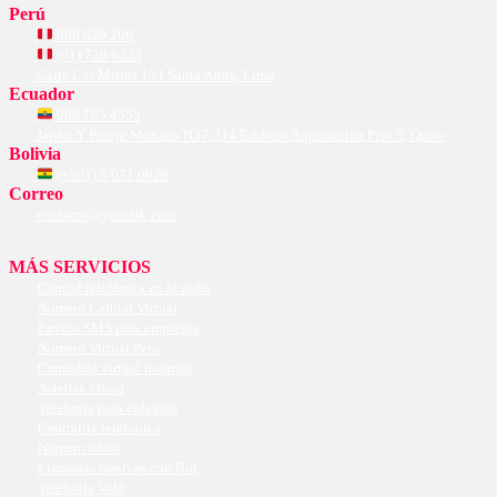
Perú
908 829 206
(01) 720 6333
Calle Los Mirlos 134 Santa Anita, Lima
Ecuador
099 785 4553
Japón Y Pasaje Mónaco N37-214 Edificio Aquamarina Piso 5, Quito
Bolivia
(+591) 5 071 0029
Correo
contacto@yautalk.com
MÁS SERVICIOS
Central telefónica en la nube
Número Celular Virtual
Envíos SMS para empresas
Número Virtual Perú
Centralita virtual notarías
Asterisk cloud
Telefonía para colegios
Centralita telefónica
Número 0800
Llamadas masivas con Bot
Telefonía VoIP