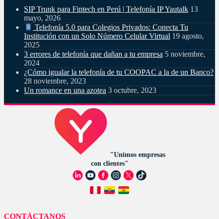
SIP Trunk para Fintech en Perú | Telefonía IP Yautalk
13
mayo, 2026
Telefonía 5.0 para Colegios Privados: Conecta Tu
Institución con un Solo Número Celular Virtual
19 agosto,
2025
3 errores de telefonía que dañan a tu empresa
5 noviembre,
2024
¿Cómo igualar la telefonía de tu COOPAC a la de un Banco?
28 noviembre, 2023
Un romance en una azotea
3 octubre, 2023
"Unimos empresas
con clientes"
CONTÁCTANOS