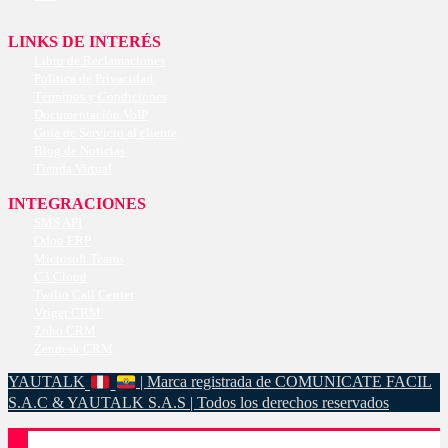
LINKS DE INTERÉS
Libro de Reclamaciones
Política de Privacidad
Términos y Condiciones
Documentación VoIP
Guía de Servicio al cliente
Blog de Noticias
Tienda Virtual
INTEGRACIONES
SMS API
Odoo ERP
Microsoft Teams
C3 Cloud
Twilio Call Center
Vtiger CRM
Zoho CRM
Zendesk CRM
YAUTALK
| Marca registrada de COMUNICATE FACIL
S.A.C & YAUTALK S.A.S | Todos los derechos reservados