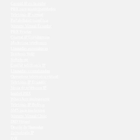
Central IP en la nube
PBX para municipalidades
Telefonía IP virtual
Portabilidad numérica
Número Virtual Ecuador
PBX Yeastar
Central IP Grandstream
Marketing telefónico
Llamadas automáticas
Teléfono VoIP
Softphone
Central telefónica IP
Llamadas centralizadas
Operadora telefónica virtual
Telefonía IP Ecuador
Venta de teléfonos IP
Issabel PBX
WhatsApp multiagente
Telefonía IP Bolivia
SMS para marketing
Número Virtual Chile
DID Virtual
Desvío de llamadas
Tecnología IP
IVR