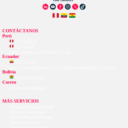
CONTÁCTANOS
Perú
(01) 720 6333
908 829 206
Calle Los Mirlos 134 Santa Anita, Lima
Ecuador
099 785 4553
Japón Y Pasaje Mónaco N37-214 Edificio Aquamarina Piso 5, Quito
Bolivia
(+591) 5 071 0029
Correo
contacto@yautalk.com
MÁS SERVICIOS
Central telefónica en la nube
Número Celular Virtual
Envíos SMS para empresas
Número Virtual Perú
Centralita virtual notarías