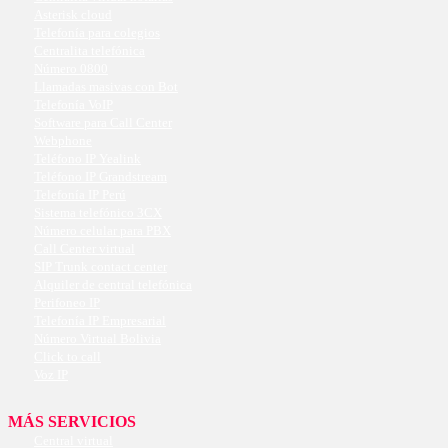
Asterisk cloud
Telefonía para colegios
Centralita telefónica
Número 0800
Llamadas masivas con Bot
Telefonía VoIP
Software para Call Center
Webphone
Teléfono IP Yealink
Teléfono IP Grandstream
Telefonía IP Perú
Sistema telefónico 3CX
Número celular para PBX
Call Center virtual
SIP Trunk contact center
Alquiler de central telefónica
Perifoneo IP
Telefonía IP Empresarial
Número Virtual Bolivia
Click to call
Voz IP
MÁS SERVICIOS
Central virtual