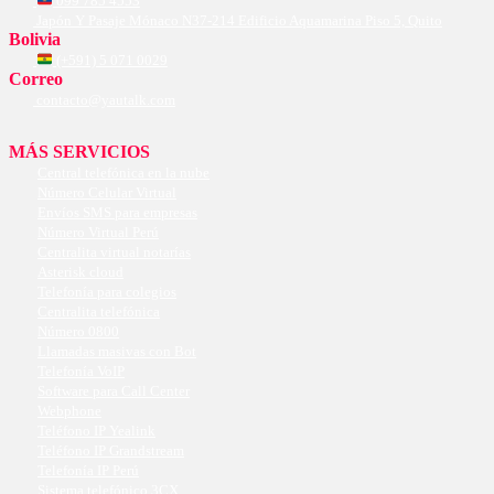
099 785 4553
Japón Y Pasaje Mónaco N37-214 Edificio Aquamarina Piso 5, Quito
Bolivia
(+591) 5 071 0029
Correo
contacto@yautalk.com
MÁS SERVICIOS
Central telefónica en la nube
Número Celular Virtual
Envíos SMS para empresas
Número Virtual Perú
Centralita virtual notarías
Asterisk cloud
Telefonía para colegios
Centralita telefónica
Número 0800
Llamadas masivas con Bot
Telefonía VoIP
Software para Call Center
Webphone
Teléfono IP Yealink
Teléfono IP Grandstream
Telefonía IP Perú
Sistema telefónico 3CX