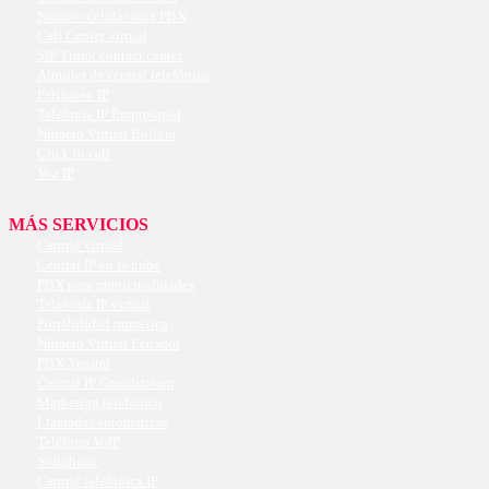
Número celular para PBX
Call Center virtual
SIP Trunk contact center
Alquiler de central telefónica
Perifoneo IP
Telefonía IP Empresarial
Número Virtual Bolivia
Click to call
Voz IP
MÁS SERVICIOS
Central virtual
Central IP en la nube
PBX para municipalidades
Telefonía IP virtual
Portabilidad numérica
Número Virtual Ecuador
PBX Yeastar
Central IP Grandstream
Marketing telefónico
Llamadas automáticas
Teléfono VoIP
Softphone
Central telefónica IP