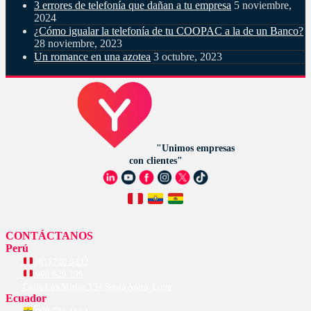
3 errores de telefonía que dañan a tu empresa
5 noviembre,
2024
¿Cómo igualar la telefonía de tu COOPAC a la de un Banco?
28 noviembre, 2023
Un romance en una azotea
3 octubre, 2023
"Unimos empresas
con clientes"
CONTÁCTANOS
Perú
(01) 720 6333
908 829 206
Calle Los Mirlos 134 Santa Anita, Lima
Ecuador