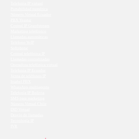
Telefonía IP virtual
Portabilidad numérica
Número Virtual Ecuador
PBX Yeastar
Central IP Grandstream
Marketing telefónico
Llamadas automáticas
Teléfono VoIP
Softphone
Central telefónica IP
Llamadas centralizadas
Operadora telefónica virtual
Telefonía IP Ecuador
Venta de teléfonos IP
Issabel PBX
WhatsApp multiagente
Telefonía IP Bolivia
SMS para marketing
Número Virtual Chile
DID Virtual
Desvío de llamadas
Tecnología IP
IVR