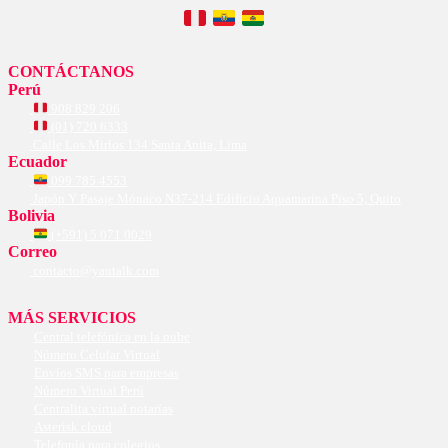
CONTÁCTANOS
Perú
908 829 206
(01) 720 6333
Calle Los Mirlos 134 Santa Anita, Lima
Ecuador
099 785 4553
Japón Y Pasaje Mónaco N37-214 Edificio Aquamarina Piso 5, Quito
Bolivia
(+591) 5 071 0029
Correo
contacto@yautalk.com
MÁS SERVICIOS
Central telefónica en la nube
Número Celular Virtual
Envíos SMS para empresas
Número Virtual Perú
Centralita virtual notarías
Asterisk cloud
Telefonía para colegios