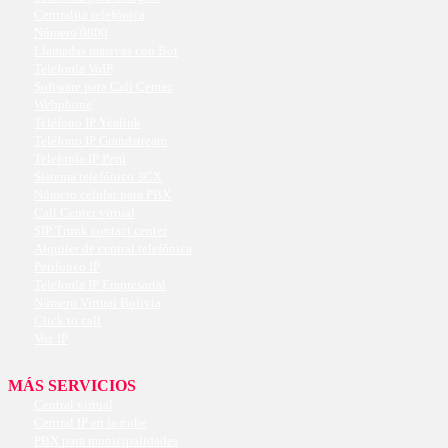
Centralita telefónica
Número 0800
Llamadas masivas con Bot
Telefonía VoIP
Software para Call Center
Webphone
Teléfono IP Yealink
Teléfono IP Grandstream
Telefonía IP Perú
Sistema telefónico 3CX
Número celular para PBX
Call Center virtual
SIP Trunk contact center
Alquiler de central telefónica
Perifoneo IP
Telefonía IP Empresarial
Número Virtual Bolivia
Click to call
Voz IP
MÁS SERVICIOS
Central virtual
Central IP en la nube
PBX para municipalidades